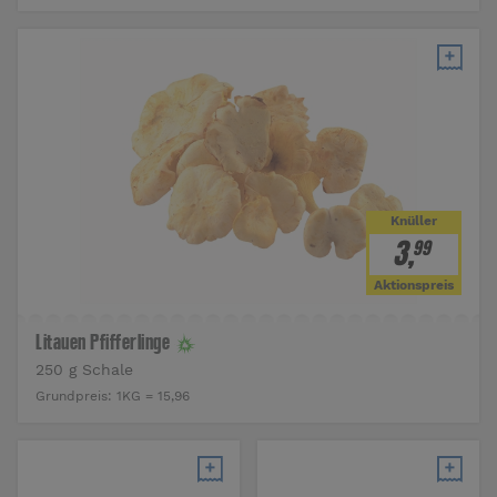
Knüller
3
,
99
Aktionspreis
Litauen Pfifferlinge
250 g Schale
Grundpreis:
1KG = 15,96