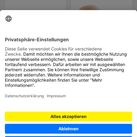
3
,
1
,
99
00
Aktionspreis
Aktionspreis
Spanien Tafeltrauben rote,
Neuseeland Zespri Kiwis
kernlos
"Gold" Jumbo
Sorte: siehe
die goldene Alternative
Auszeichnung
Klasse 1
Klasse 1
Stück
per kg
Grundpreis:
1ST = 1,00
Grundpreis:
1KG = 3,99
MEHR ARTIKEL