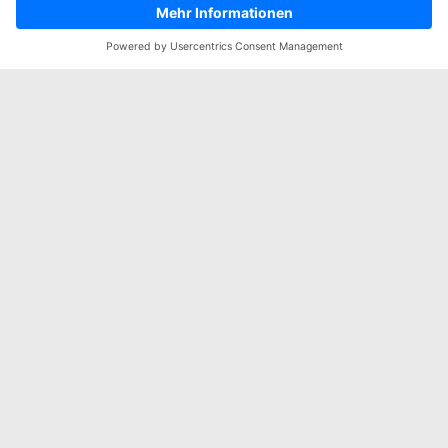
Werbung
Merkliste
Impressum
Datenschutz
2
,
2
,
99
99
Aktionspreis
Aktionspreis
Deutschland Heidelbeeren
Deutschland Erdbeeren
Klasse 1
dicke, süße
400g Schale
Naschperlen
Grundpreis:
1KG = 7,48
250 g Schale
Grundpreis:
1KG = 11,96