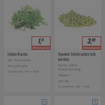
1
,
3
,
11
99
Aktionspreis
Aktionspreis
Italien Rucola
Spanien Tafeltrauben hell,
kernlos
der Trendsalat
Sorte: siehe
125 g Schale
Auszeichnung
Grundpreis:
1KG = 8,88
Klasse 1
per kg
Grundpreis:
1KG = 3,99