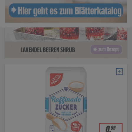
0
,
99