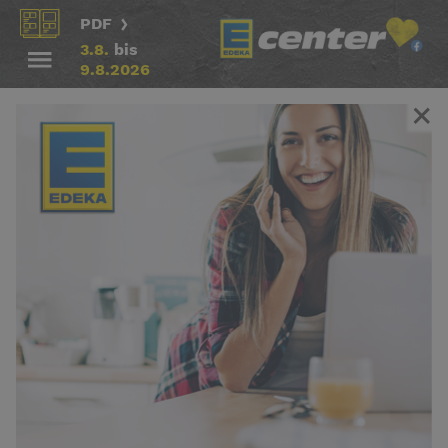
PDF
3.8.
bis
9.8.2026
ALLE
EMPFEHLUNG
OBST/​GEM
Meat Lovers
Fitness
Aktion