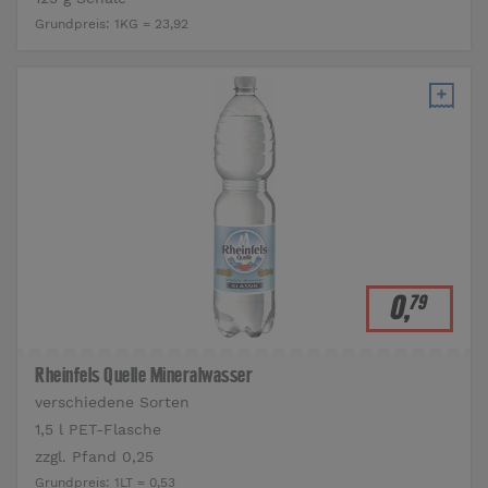
Grundpreis:
1KG = 23,92
0
,
79
Rheinfels Quelle Mineralwasser
verschiedene Sorten
1,5 l PET-Flasche
zzgl. Pfand 0,25
Grundpreis:
1LT = 0,53